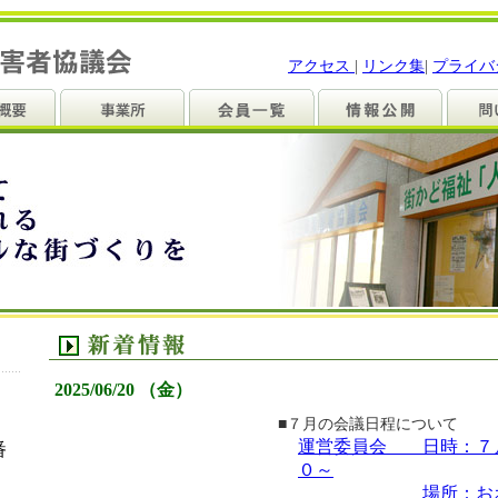
アクセス
|
リンク集
|
プライバ
2025/06/20 （金）
■７月の会議日程について
運営委員会 日時：７
番
０～
場所：おおむた