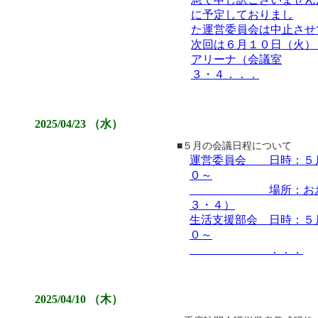
に予定しておりまし
た運営委員会は中止させ
次回は６月１０日（火）
アリーナ（会議室
３・４．．．
2025/04/23 （水）
■５月の会議日程について
運営委員会 日時：５
０～
場所：おおむた
３・４）
生活支援部会 日時：５
０～
．．．
2025/04/10 （木）