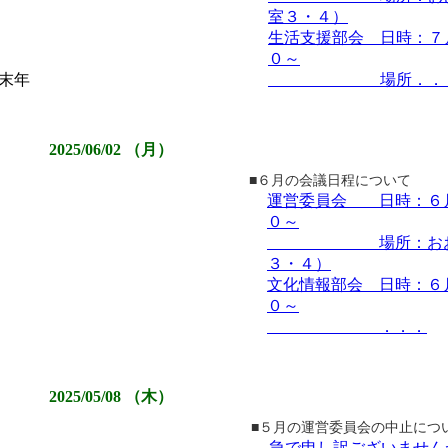
室３・４）
生活支援部会 日時：７
～
０～
年末年
場所．．
2025/06/02 （月）
■６月の会議日程について
運営委員会 日時：６
０～
場所：おおむた
３・４）
文化情報部会 日時：６
０～
．．．
2025/05/08 （木）
■５月の運営委員会の中止につ
急で申し訳ございません